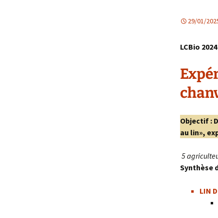
29/01/202
LCBio 2024
Expér
chanvr
Objectif :
D
au lin», e
5 agriculteu
Synthèse d
LIN 