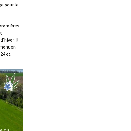
ge pour le
 premières
nt
’hiver. Il
ement en
024 et