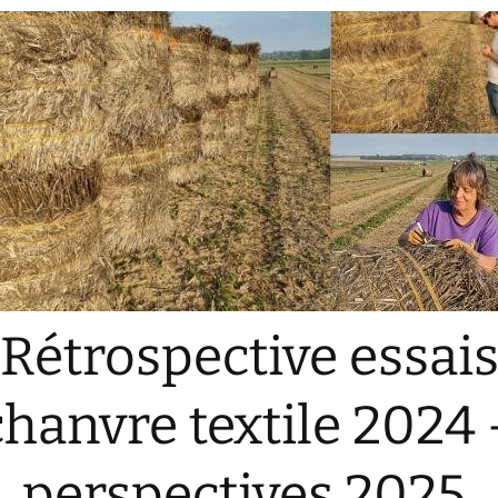
Collecte de donné
Livret expé Lin de
Chanvre
Fiche technique de
culture chanvre te
Portrait Sebastien
DESPRES
Portrait Franck
DUROCHER
Portrait Guillaume
ROUSSEL
Portrait Joris Soenen
Rétrospective essai
chanvre textile 2024 
perspectives 2025