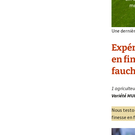
Une dernièr
Expé
en fi
fauch
1 agriculteu
Variété MUK
Nous teston
finesse en 