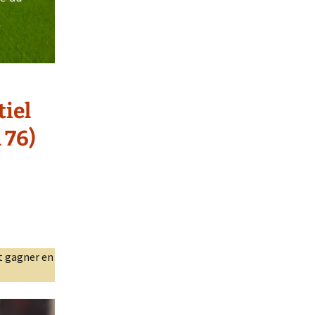
tiel
 76)
ut gagner en