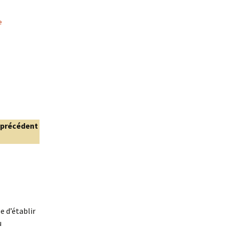
e
« précédent
e d’établir
u