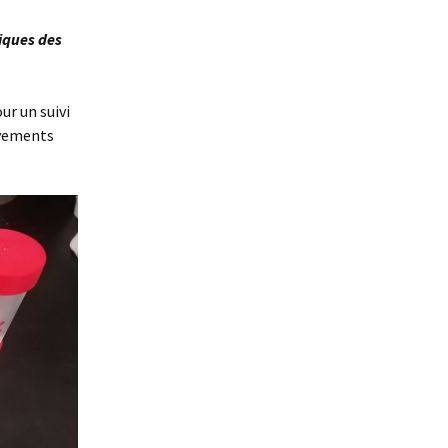
iques des
ur un suivi
èvements