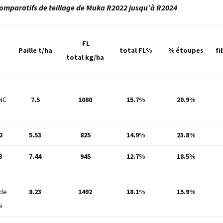
comparatifs de teillage de Muka R2022 jusqu’à R2024
FL
Paille t/ha
total FL%
% étoupes
fi
total
kg/ha
NC
7.5
1080
15.7%
20.9%
2
5.53
825
14.9%
23.8%
3
7.44
945
12.7%
18.5%
de
8.23
1492
18.1%
15.9%
re