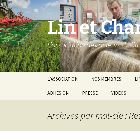
Aller
au
contenu
Lin et Cha
L'association des acteurs du lin
L’ASSOCIATION
NOS MEMBRES
LI
L’équipe salariée
ADHÉSION
PRESSE
VIDÉOS
Le 
Voir notre Cha
Vi
TUBE LCBio
Archives par mot-clé : Ré
Fil