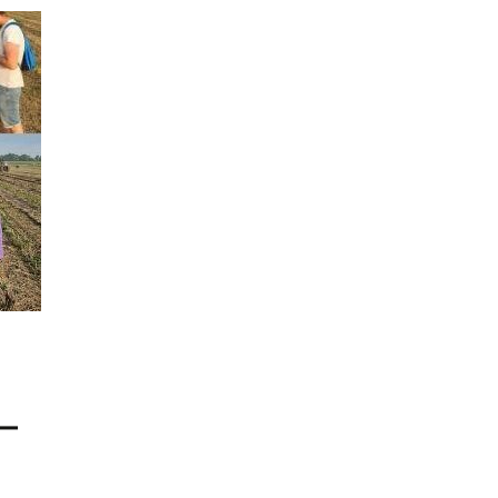
es
 la
xtile
s
–