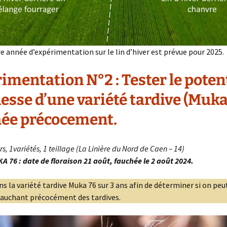
e année d’expérimentation sur le lin d’hiver est prévue pour 2025.
rimentation N°2
:
Tester le poten
nesse d’une variété tardive (Muka
ée précocement.
rs, 1variétés, 1 teillage (La Linière du Nord de Caen – 14)
A 76 : date de floraison 21 août, fauchée le 2 août 2024.
s la variété tardive Muka 76 sur 3 ans afin de déterminer si on pe
fauchant précocément des tardives.