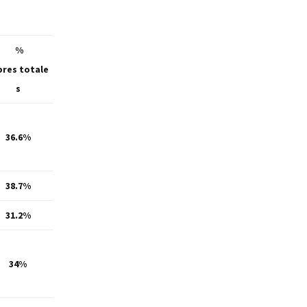
%
bres
totale
s
36.6%
38.7%
31.2%
34%