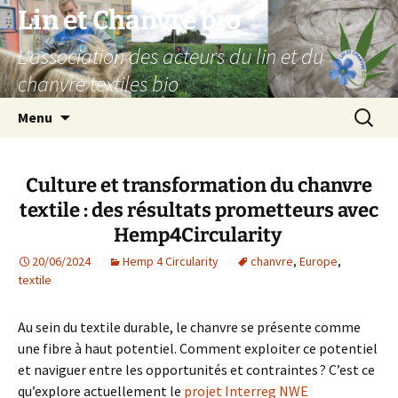
Aller
Lin et Chanvre bio
au
L'association des acteurs du lin et du
contenu
chanvre textiles bio
Recherc
Menu
Culture et transformation du chanvre
textile : des résultats prometteurs avec
Hemp4Circularity
20/06/2024
Hemp 4 Circularity
chanvre
,
Europe
,
textile
Au sein du textile durable, le chanvre se présente comme
une fibre à haut potentiel. Comment exploiter ce potentiel
et naviguer entre les opportunités et contraintes ? C’est ce
qu’explore actuellement le
projet Interreg NWE