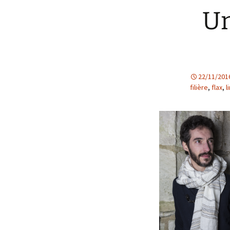
Un
22/11/201
filière
,
flax
,
l