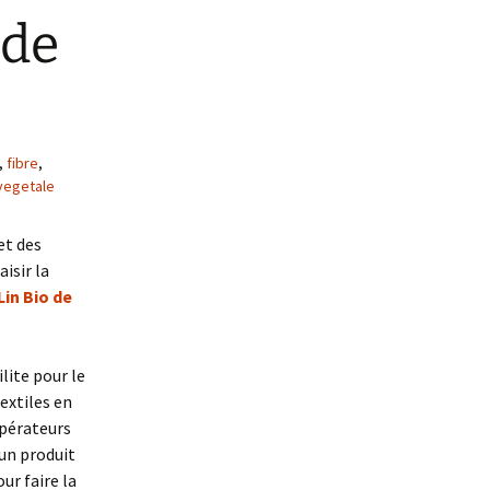
es
 de
 la
xtile
,
fibre
,
vegetale
et des
aisir la
in Bio de
ilite pour le
extiles en
opérateurs
 un produit
ur faire la