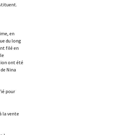
stituent.
time, en
que du long
nt filé en
le
tion ont été
 de Nina
fié pour
à la vente