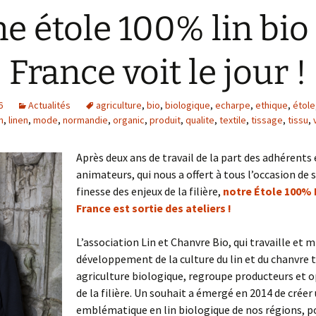
Collecte de donné
e étole 100% lin bio
Livret expé Lin de
Chanvre
Fiche technique de
culture chanvre te
France voit le jour !
Portrait Sebastien
DESPRES
6
Actualités
agriculture
Portrait Franck
,
bio
,
biologique
,
echarpe
,
ethique
,
étole
DUROCHER
in
,
linen
,
mode
,
normandie
,
organic
,
produit
,
qualite
,
textile
,
tissage
,
tissu
,
Portrait Guillaume
Après deux ans de travail de la part des adhérents 
ROUSSEL
animateurs, qui nous a offert à tous l’occasion de s
Portrait Joris Soenen
finesse des enjeux de la filière,
notre Étole 100% L
France est sortie des ateliers !
L’association Lin et Chanvre Bio, qui travaille et m
développement de la culture du lin et du chanvre t
agriculture biologique, regroupe producteurs et 
de la filière. Un souhait a émergé en 2014 de créer
emblématique en lin biologique de nos régions, po