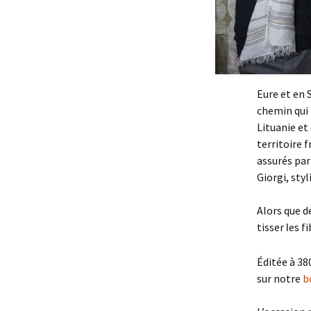
Eure et en 
chemin qui 
Lituanie et
territoire 
assurés par
Giorgi, sty
Alors que d
tisser
es fi
l
Éditée à 38
sur notre
b