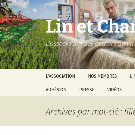
Aller
au
contenu
Lin et Cha
L'association des acteurs du lin
L’ASSOCIATION
NOS MEMBRES
LI
L’équipe salariée
ADHÉSION
PRESSE
VIDÉOS
Le 
Voir notre Cha
Vi
TUBE LCBio
Archives par mot-clé : fili
Fil