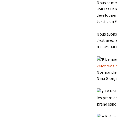
Nous sommes
voir les lie
développeme
textile en F
Nous avons 
c’est avec 
menés par 
De nouv
Velcorex si
Normandie) 
Nina Giorgi
La R&D
les premier
grand espoi
Enfin 