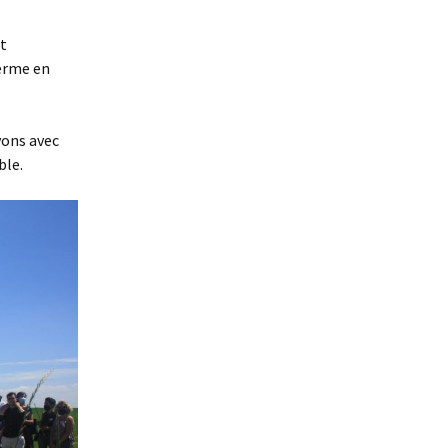
et
ferme en
vons avec
ble.