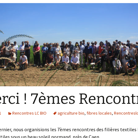
Collecte de donné
Livret expé Lin de
Chanvre
Fiche technique de
culture chanvre te
Portrait Sebastien
DESPRES
Portrait Franck
DUROCHER
Portrait Guillaume
ROUSSEL
Portrait Joris Soenen
rci ! 7èmes Rencont
1
Rencontres LC BIO
agriculture bio
,
fibres locales
,
Rencontresl
dernier, nous organisions les 7èmes rencontres des filières textiles 
tiles sous un beau soleil normand, près de Caen.