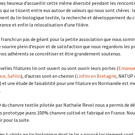
 heureux d’accueillir cette même diversité pendant les rencontr
ns qui se tissent entre eux autour de valeurs qui nous sont chères : l
nt du lin biologique textile, la recherche et développement du 
rance et enfin la relocalisation d’une filière.
franchi un pas de géant pour la petite association que nous som
le sourire plein d’espoir et de satisfaction que nous regardons les p
nos adhérents se concrétiser et être grandement soutenus.
elles filatures lin ont ouvert ou vont ouvrir leurs portes (
Emanuel
nce,
Safilin
), d’autres sont en chemin (
Linfini en Bretagne
, NATUP 
et une étude de faisabilité pour une filature en Normandie est m
.
 du chanvre textile pilotée par Nathalie Revol nous a permis de d
s prototype jeans 100% chanvre cultivé et fabriqué en France. No
r pour la suite.
des t-shirts en lin biologique dont le lin a poussé localement sont