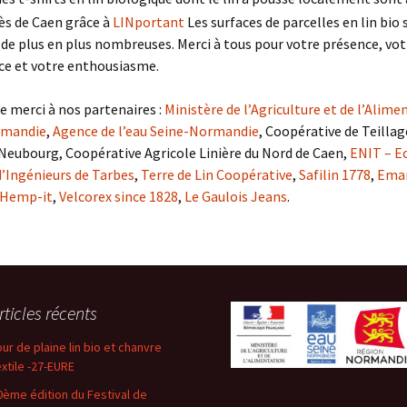
ès de Caen grâce à
LINportant
Les surfaces de parcelles en lin bio
e plus en plus nombreuses. Merci à tous pour votre présence, vot
ce et votre enthousiasme.
 merci à nos partenaires :
Ministère de l’Agriculture et de l’Alime
rmandie
,
Agence de l’eau Seine-Normandie
, Coopérative de Teillag
Neubourg, Coopérative Agricole Linière du Nord de Caen,
ENIT – E
’Ingénieurs de Tarbes
,
Terre de Lin Coopérative
,
Safilin 1778
,
Eman
Hemp-it
,
Velcorex since 1828
,
Le Gaulois Jeans
.
rticles récents
our de plaine lin bio et chanvre
extile -27-EURE
0ème édition du Festival de