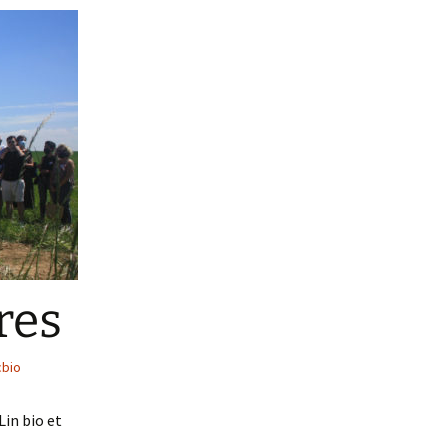
es
 la
xtile
res
cbio
Lin bio et