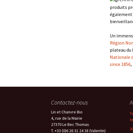
produits pr
également d
bienveillan
Un immense
Région No
plateau du 
Nationale d
since 1856
,
Contactez-nous
A
Lin et Chanvre Bio
T
4, rue de la Mairie
t
27370 Le Bec Thomas
3
T. +33 (0)6 26 31 24 38 (Valentin)