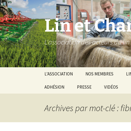
Aller
au
contenu
Lin et Cha
L'association des acteurs du lin
L’ASSOCIATION
NOS MEMBRES
LI
L’équipe salariée
ADHÉSION
PRESSE
VIDÉOS
Le 
Voir notre Cha
Vi
TUBE LCBio
Archives par mot-clé : fib
Fil