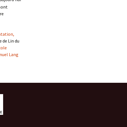
 sont
re
ntation
,
e de Lin du
cole
uel Lang