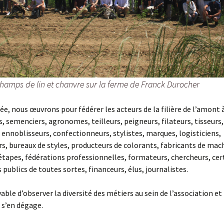
 champs de lin et chanvre sur la ferme de Franck Durocher
ée, nous œuvrons pour fédérer les acteurs de la filière de l’amont à 
s, semenciers, agronomes, teilleurs, peigneurs, filateurs, tisseurs,
, ennoblisseurs, confectionneurs, stylistes, marques, logisticiens,
rs, bureaux de styles, producteurs de colorants, fabricants de mac
étapes, fédérations professionnelles, formateurs, chercheurs, cert
publics de toutes sortes, financeurs, élus, journalistes.
yable d’observer la diversité des métiers au sein de l’association et
i s’en dégage.