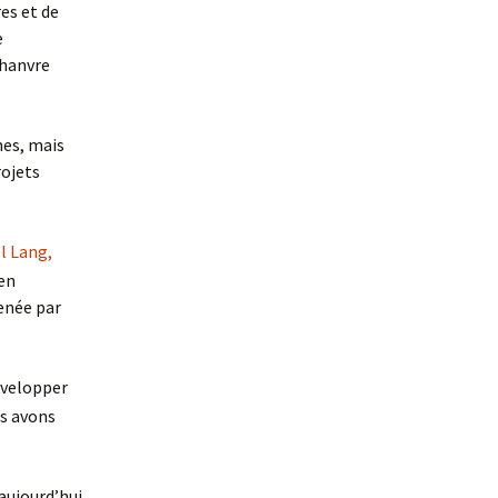
es et de
e
chanvre
mes, mais
rojets
 Lang,
en
enée par
évelopper
us avons
 aujourd’hui