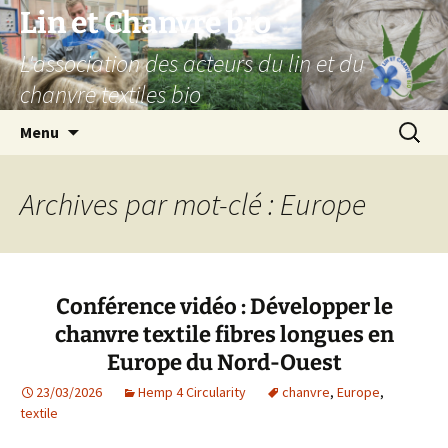
Aller
Lin et Chanvre bio
au
L'association des acteurs du lin et du
contenu
chanvre textiles bio
Recherc
Menu
Archives par mot-clé : Europe
Conférence vidéo : Développer le
chanvre textile fibres longues en
Europe du Nord-Ouest
23/03/2026
Hemp 4 Circularity
chanvre
,
Europe
,
textile