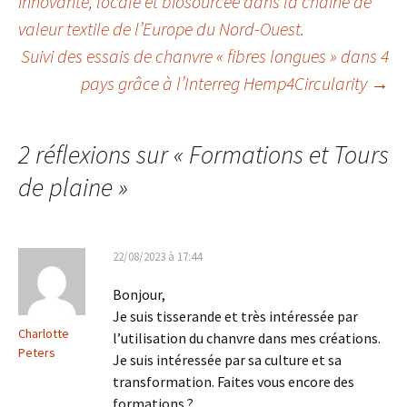
innovante, locale et biosourcée dans la chaîne de
valeur textile de l’Europe du Nord-Ouest.
des
Suivi des essais de chanvre « fibres longues » dans 4
pays grâce à l’Interreg Hemp4Circularity
→
articles
2 réflexions sur «
Formations et Tours
de plaine
»
22/08/2023 à 17:44
Bonjour,
Je suis tisserande et très intéressée par
Charlotte
l’utilisation du chanvre dans mes créations.
Peters
Je suis intéressée par sa culture et sa
transformation. Faites vous encore des
formations ?