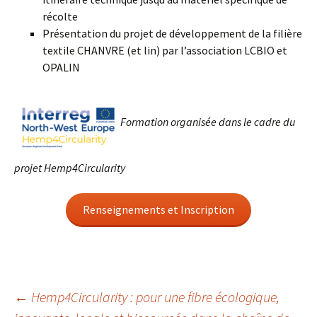
récolte
Présentation du projet de développement de la filière
textile CHANVRE (et lin) par l’association LCBIO et
OPALIN
Formation organisée dans le cadre du
projet Hemp4Circularity
Renseignements et Inscription
Navigation
←
Hemp4Circularity : pour une fibre écologique,