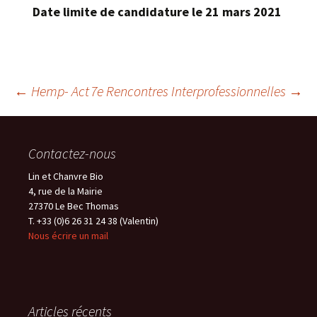
Date limite de candidature le 21 mars 2021
Navigation
←
Hemp- Act
7e Rencontres Interprofessionnelles
→
des
Contactez-nous
articles
Lin et Chanvre Bio
4, rue de la Mairie
27370 Le Bec Thomas
T. +33 (0)6 26 31 24 38 (Valentin)
Nous écrire un mail
Articles récents