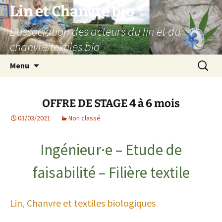
Aller
Lin et Chanvre bio
au
L'association des acteurs du lin et du
contenu
chanvre textiles bio
Recherc
Menu
OFFRE DE STAGE 4 à 6 mois
03/03/2021
Non classé
Ingénieur·e – Etude de
faisabilité – Filière textile
Lin, Chanvre et textiles biologiques