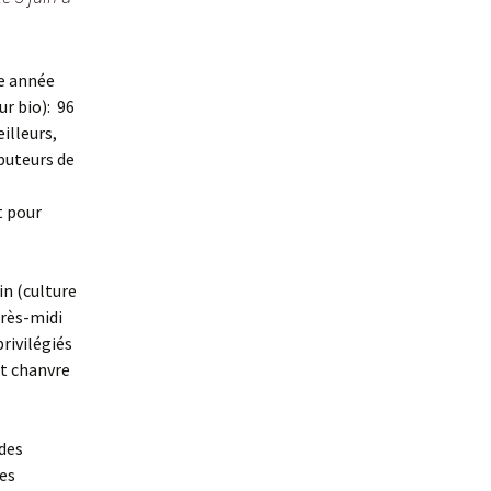
te année
ur bio): 96
eilleurs,
ibuteurs de
t pour
in (culture
près-midi
rivilégiés
et chanvre
des
les