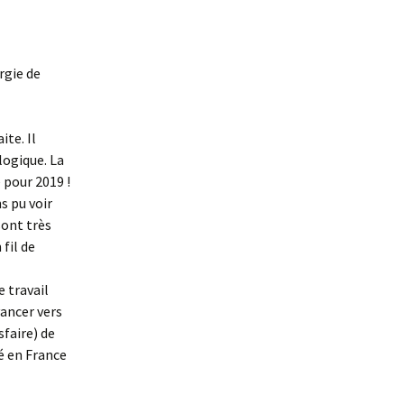
rgie de
te. Il
ologique. La
 pour 2019 !
s pu voir
sont très
fil de
e travail
vancer vers
sfaire) de
lé en France