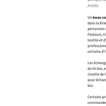
Amillis
Un
beau s
dans la Brie
personnes re
filateurs, 
textile et 
professionn
certains d’I
Les échange
du lin bio,
(maille de 
pour échang
bio.
Certains p
commandes d