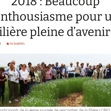
2018 : Beaucoup
Collecte de donné
Livret expé Lin de
Chanvre
enthousiasme pour 
Fiche technique de
culture chanvre te
Portrait Sebastien
DESPRES
ilière pleine d’avenir
Portrait Franck
DUROCHER
8
Actualités
Portrait Guillaume
ROUSSEL
Portrait Joris Soenen
rticipants de la 4eme journée de rencontres de la filière LCBIO l