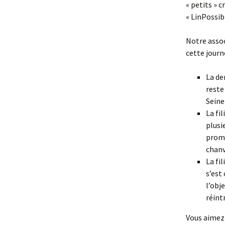
« petits » c
« LinPossib
Notre associ
cette journ
La de
reste
Seine
La fi
plusi
prome
chanv
La fi
s’est
l’obj
réint
Vous aimez 