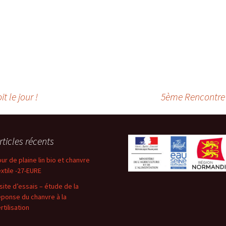
t le jour !
5ème Rencontre L
rticles récents
our de plaine lin bio et chanvre
extile -27-EURE
isite d’essais – étude de la
éponse du chanvre à la
rtilisation