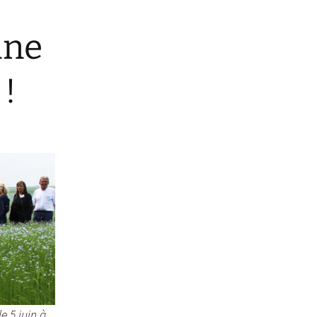
es
une
 la
xtile
 !
e 5 juin à