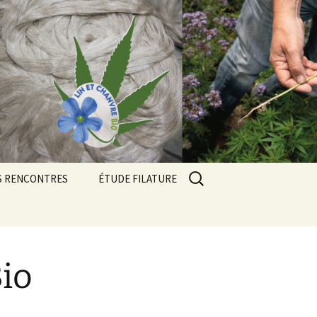
Rechercher :
S RENCONTRES
ÉTUDE FILATURE
contres 2024
contres 2025
ue
io
contres 2026
Résultats des essais 2023