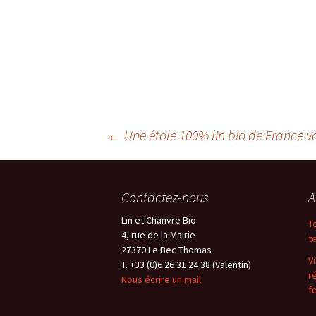
Navigation
←
Une étole 100% lin bio de France voi
des
Contactez-nous
A
articles
Lin et Chanvre Bio
T
4, rue de la Mairie
t
27370 Le Bec Thomas
V
T. +33 (0)6 26 31 24 38 (Valentin)
r
Nous écrire un mail
fe