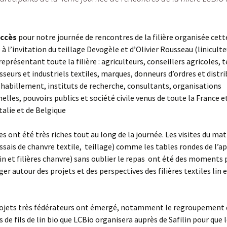
uccès
pour notre journée de rencontres de la filière organisée cet
 à l’invitation du teillage Devogèle et d’Olivier Rousseau (liniculte
présentant toute la filière : agriculteurs, conseillers agricoles, t
tisseurs et industriels textiles, marques, donneurs d’ordres et distr
d’habillement, instituts de recherche, consultants, organisations
elles, pouvoirs publics et société civile venus de toute la France e
talie et de Belgique
s ont été très riches tout au long de la journée. Les visites du mat
 essais de chanvre textile, teillage) comme les tables rondes de l’a
lin et filières chanvre) sans oublier le repas ont été des moments p
er autour des projets et des perspectives des filières textiles lin 
rojets très fédérateurs ont émergé, notamment le regroupement 
e fils de lin bio que LCBio organisera auprès de Safilin pour que 