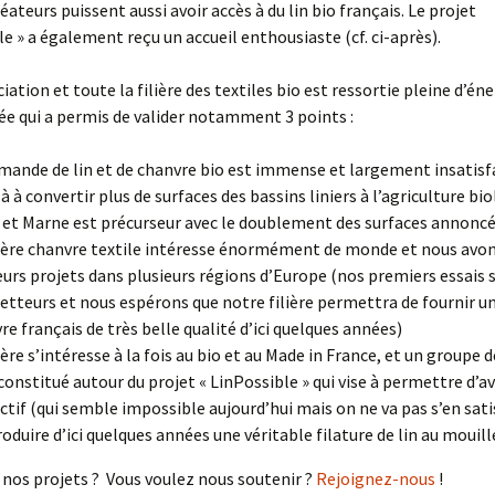
réateurs puissent aussi avoir accès à du lin bio français. Le projet
le » a également reçu un accueil enthousiaste (cf. ci-après).
ation et toute la filière des textiles bio est ressortie pleine d’éne
ée qui a permis de valider notamment 3 points :
mande de lin et de chanvre bio est immense et largement insatisfai
 à à convertir plus de surfaces des bassins liniers à l’agriculture bi
 et Marne est précurseur avec le doublement des surfaces annoncé
lière chanvre textile intéresse énormément de monde et nous avon
eurs projets dans plusieurs régions d’Europe (nos premiers essais 
tteurs et nous espérons que notre filière permettra de fournir un 
re français de très belle qualité d’ici quelques années)
lière s’intéresse à la fois au bio et au Made in France, et un groupe d
 constitué autour du projet « LinPossible » qui vise à permettre d’a
ectif (qui semble impossible aujourd’hui mais on ne va pas s’en sati
roduire d’ici quelques années une véritable filature de lin au mouil
nos projets ? Vous voulez nous soutenir ?
Rejoignez-nous
!