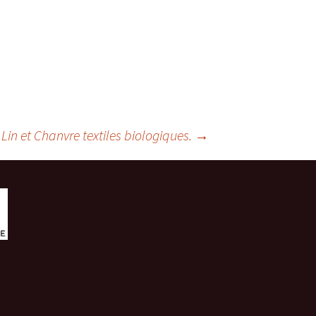
in et Chanvre textiles biologiques.
→